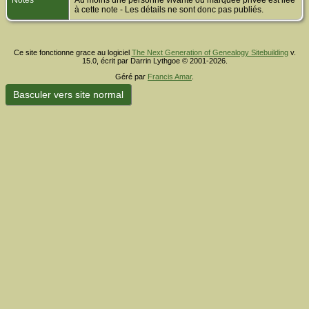
Notes
Au moins une personne vivante ou marquée privée est liée
à cette note - Les détails ne sont donc pas publiés.
Ce site fonctionne grace au logiciel
The Next Generation of Genealogy Sitebuilding
v.
15.0, écrit par Darrin Lythgoe © 2001-2026.
Géré par
Francis Amar
.
Basculer vers site normal