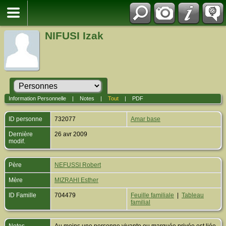
NIFUSI Izak
Information Personnelle
|
Notes
|
Tout
|
PDF
ID personne
732077
Amar base
Dernière
26 avr 2009
modif.
Père
NEFUSSI Robert
Mère
MIZRAHI Esther
ID Famille
704479
Feuille familiale
|
Tableau
familial