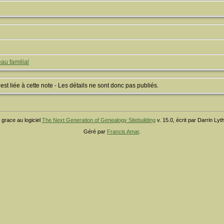
au familial
 liée à cette note - Les détails ne sont donc pas publiés.
 grace au logiciel
The Next Generation of Genealogy Sitebuilding
v. 15.0, écrit par Darrin Ly
Géré par
Francis Amar
.