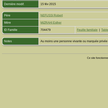
Dernière modif.
15 fév 2015
Père
NEFUSSI Robert
Mère
MIZRAHI Esther
ID Famille
704479
Feuille familiale
|
Table
Notes
Au moins une personne vivante ou marquée privée est
Ce site fonctionne