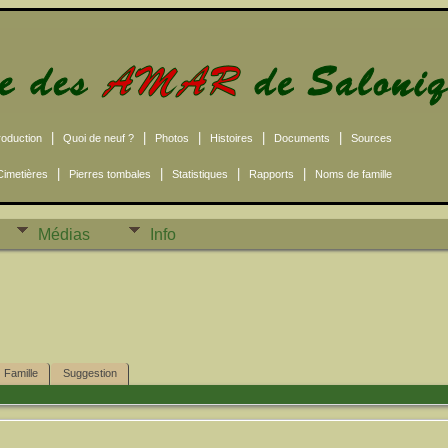
|
|
|
|
|
roduction
Quoi de neuf ?
Photos
Histoires
Documents
Sources
|
|
|
|
Cimetières
Pierres tombales
Statistiques
Rapports
Noms de famille
Médias
Info
Famille
Suggestion