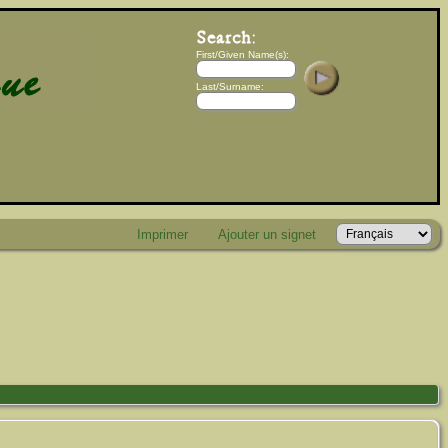
First/Given Name(s):
Last/Surname:
Imprimer
Ajouter un signet