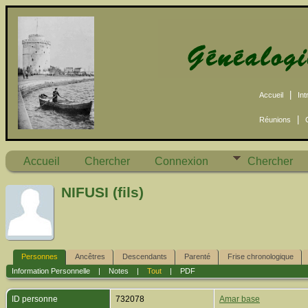
|
Accueil
Int
|
Réunions
Accueil
Chercher
Connexion
Chercher
NIFUSI (fils)
Personnes
Ancêtres
Descendants
Parenté
Frise chronologique
Information Personnelle
|
Notes
|
Tout
|
PDF
ID personne
732078
Amar base