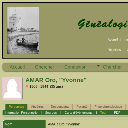
|
Accueil
Int
|
Réunions
Accueil
Chercher
Connexion
Chercher
AMAR Oro, "Yvonne"
1909 - 1944 (35 ans)
Personnes
Ancêtres
Descendants
Parenté
Frise chronologique
Information Personnelle
|
Sources
|
Carte d'événements
|
Tout
|
PDF
Nom
AMAR
Oro, "Yvonne"