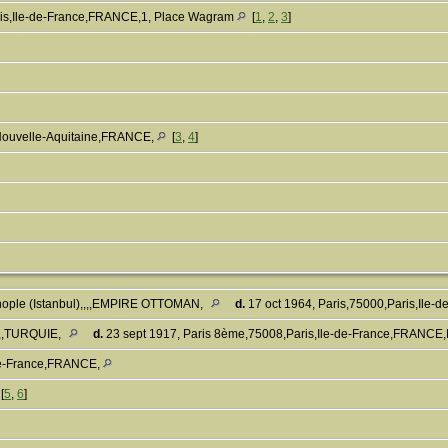
is,Ile-de-France,FRANCE,1, Place Wagram
[
1
,
2
,
3
]
Nouvelle-Aquitaine,FRANCE,
[
3
,
4
]
nople (Istanbul),,,,EMPIRE OTTOMAN,
d.
17 oct 1964, Paris,75000,Paris,Ile
,,,TURQUIE,
d.
23 sept 1917, Paris 8ème,75008,Paris,Ile-de-France,FRANCE
-de-France,FRANCE,
[
5
,
6
]