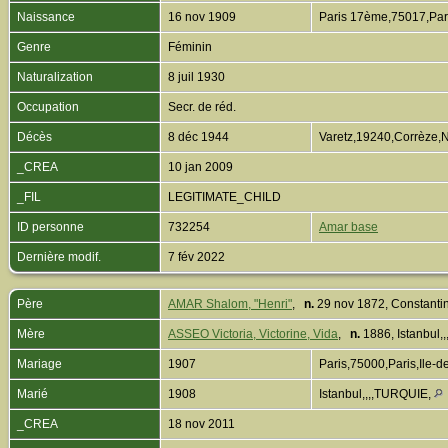
Naissance
16 nov 1909
Paris 17ème,75017,Par
Genre
Féminin
Naturalization
8 juil 1930
Occupation
Secr. de réd.
Décès
8 déc 1944
Varetz,19240,Corrèze,
_CREA
10 jan 2009
_FIL
LEGITIMATE_CHILD
ID personne
732254
Amar base
Dernière modif.
7 fév 2022
Père
AMAR Shalom, "Henri"
,
n.
29 nov 1872, Constanti
Mère
ASSEO Victoria, Victorine, Vida
,
n.
1886, Istanbul,
Mariage
1907
Paris,75000,Paris,Ile
Marié
1908
Istanbul,,,,TURQUIE,
_CREA
18 nov 2011