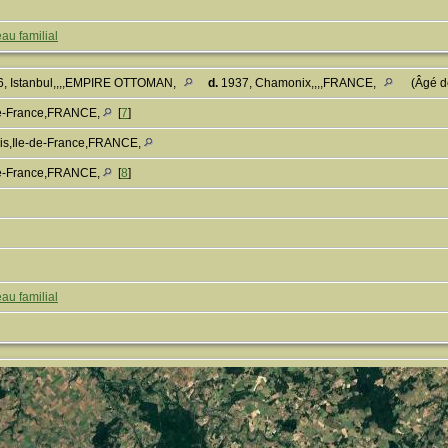
au familial
6, Istanbul,,,,EMPIRE OTTOMAN,
d.
1937, Chamonix,,,,FRANCE,
(Âgé d
-de-France,FRANCE,
[
7
]
is,Ile-de-France,FRANCE,
-de-France,FRANCE,
[
8
]
au familial