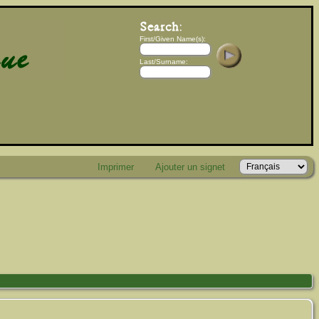
First/Given Name(s):
Last/Surname:
Imprimer
Ajouter un signet