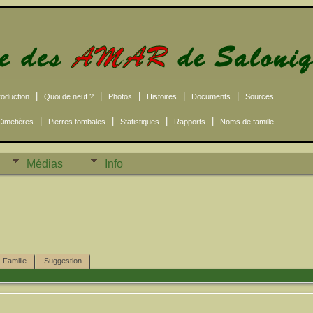
|
|
|
|
|
roduction
Quoi de neuf ?
Photos
Histoires
Documents
Sources
|
|
|
|
Cimetières
Pierres tombales
Statistiques
Rapports
Noms de famille
Médias
Info
Famille
Suggestion