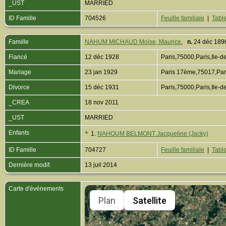
_UST
MARRIED
ID Famille
704526
Feuille familiale
|
Table
Famille
NAHUM MICHAUD Moïse, Maurice
,
n.
24 déc 189
Fiancé
12 déc 1928
Paris,75000,Paris,Ile
Mariage
23 jan 1929
Paris 17ème,75017,Par
Divorce
15 déc 1931
Paris,75000,Paris,Ile
_CREA
18 nov 2011
_UST
MARRIED
Enfants
+
1.
NAHOUM BELMONT Jacqueline (Jacky)
ID Famille
704727
Feuille familiale
|
Table
Dernière modif.
13 juil 2014
Carte d'événements
Plan
Satellite