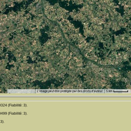
L'image peut être protégée par des droits d'auteur
5 km
Raccourcis clavier
4 (Fiabilité: 3).
9 (Fiabilité: 3).
3).