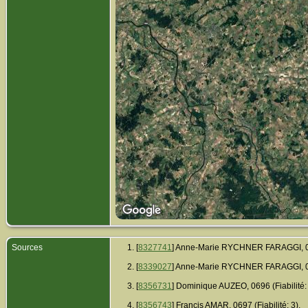
Sources
[
8327741
] Anne-Marie RYCHNER FARAGGI, 032
[
8339027
] Anne-Marie RYCHNER FARAGGI, 049
[
8356731
] Dominique AUZEO, 0696 (Fiabilité: 
[
8356743
] Francis AMAR, 0697 (Fiabilité: 3).