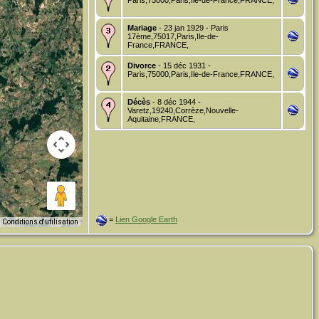
Paris,75000,Paris,Ile-de-France,FRANCE,
Mariage
- 23 jan 1929 - Paris
17ème,75017,Paris,Ile-de-
France,FRANCE,
Divorce
- 15 déc 1931 -
Paris,75000,Paris,Ile-de-France,FRANCE,
Décès
- 8 déc 1944 -
Varetz,19240,Corrèze,Nouvelle-
Aquitaine,FRANCE,
=
Lien Google Earth
Conditions d'utilisation