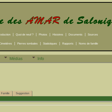
|
|
|
|
|
roduction
Quoi de neuf ?
Photos
Histoires
Documents
Sources
|
|
|
|
Cimetières
Pierres tombales
Statistiques
Rapports
Noms de famille
Médias
Info
Famille
Suggestion