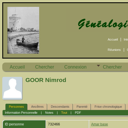
|
Accueil
Int
|
Réunions
Accueil
Chercher
Connexion
Chercher
GOOR Nimrod
Personnes
Ancêtres
Descendants
Parenté
Frise chronologique
Information Personnelle
|
Notes
|
Tout
|
PDF
ID personne
732466
Amar base