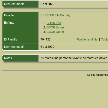
Dernière modif.
6 oct 2020
Famille
EHRENSTEIN Dorothy
Enfants
1.
GOOR Léa
2.
GOOR Keren
3.
GOOR Daniel
ID Famille
704732
Feuille familiale
|
Table
Dernière modif.
6 oct 2020
Notes
Au moins une personne vivante ou marquée privée est
Ce site fonctionne