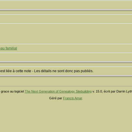
au familial
 liée à cette note - Les détails ne sont donc pas publiés.
 grace au logiciel
The Next Generation of Genealogy Sitebuilding
v. 15.0, écrit par Darrin Ly
Géré par
Francis Amar
.