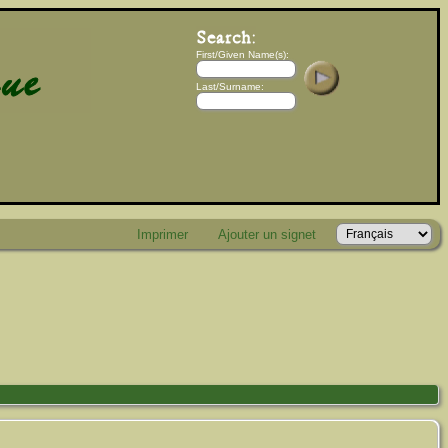
First/Given Name(s):
Last/Surname:
Imprimer
Ajouter un signet