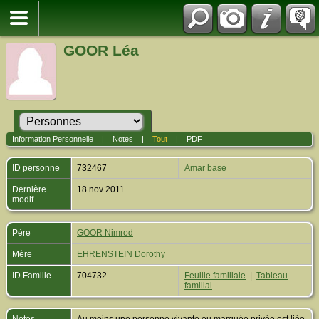
GOOR Léa
Information Personnelle
|
Notes
|
Tout
|
PDF
ID personne
732467
Amar base
Dernière
18 nov 2011
modif.
Père
GOOR Nimrod
Mère
EHRENSTEIN Dorothy
ID Famille
704732
Feuille familiale
|
Tableau
familial