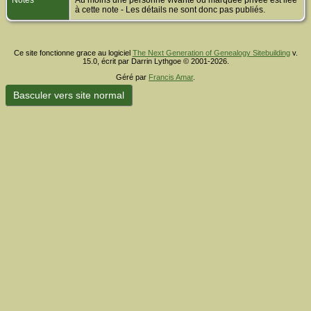
Notes
Au moins une personne vivante ou marquée privée est liée
à cette note - Les détails ne sont donc pas publiés.
Ce site fonctionne grace au logiciel
The Next Generation of Genealogy Sitebuilding
v.
15.0, écrit par Darrin Lythgoe © 2001-2026.
Géré par
Francis Amar
.
Basculer vers site normal