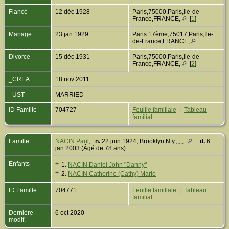
Fiancé
12 déc 1928
Paris,75000,Paris,Ile-de-
France,FRANCE,
[
1
]
Mariage
23 jan 1929
Paris 17ème,75017,Paris,Ile-
de-France,FRANCE,
Divorce
15 déc 1931
Paris,75000,Paris,Ile-de-
France,FRANCE,
[
2
]
_CREA
18 nov 2011
_UST
MARRIED
ID Famille
704727
Feuille familiale
|
Tableau
familial
Famille
NACIN Paul
,
n.
22 juin 1924, Brooklyn N.y.,,,,,
d.
6
jan 2003 (Âgé de 78 ans)
Enfants
+
1.
NACIN Daniel John "Danny"
+
2.
NACIN Catherine (Cathy) Marie
ID Famille
704771
Feuille familiale
|
Tableau
familial
Dernière
6 oct 2020
modif.