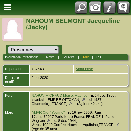
NAHOUM BELMONT Jacqueline
(Jacky)
Information Personnelle
|
Notes
|
Sources
|
Tout
|
PDF
ID personne
732543
Amar base
Dernière
6 oct 2020
modif.
Père
NAHUM MICHAUD Moïse, Maurice
,
n.
24 déc 1896,
Istanbul,,,,EMPIRE OTTOMAN,
d.
1937,
Chamonix,,,,FRANCE,
(Âgé de 40 ans)
Mère
AMAR Oro, "Yvonne"
,
n.
16 nov 1909, Paris
17ème,75017,Paris,Ile-de-France,FRANCE,1, Place
Wagram
d.
8 déc 1944,
Varetz,19240,Corrèze,Nouvelle-Aquitaine,FRANCE,
(Âgé de 35 ans)