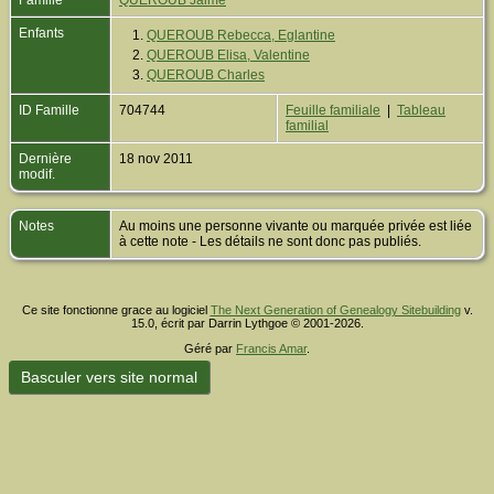
Famille
QUEROUB Jaime
Enfants
1.
QUEROUB Rebecca, Eglantine
2.
QUEROUB Elisa, Valentine
3.
QUEROUB Charles
ID Famille
704744
Feuille familiale
|
Tableau
familial
Dernière
18 nov 2011
modif.
Notes
Au moins une personne vivante ou marquée privée est liée
à cette note - Les détails ne sont donc pas publiés.
Ce site fonctionne grace au logiciel
The Next Generation of Genealogy Sitebuilding
v.
15.0, écrit par Darrin Lythgoe © 2001-2026.
Géré par
Francis Amar
.
Basculer vers site normal