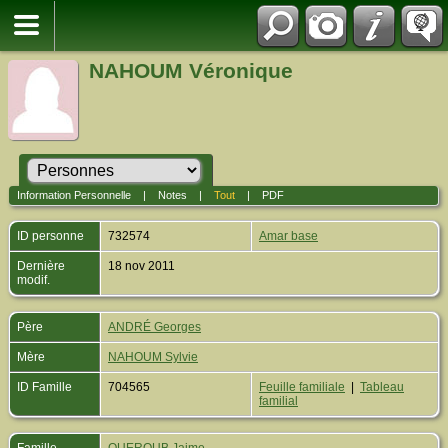
NAHOUM Véronique
Information Personnelle
|
Notes
|
Tout
|
PDF
ID personne
732574
Amar base
Dernière
18 nov 2011
modif.
Père
ANDRÉ Georges
Mère
NAHOUM Sylvie
ID Famille
704565
Feuille familiale
|
Tableau
familial