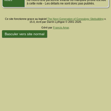
Notes
Au moins une personne vivante ou marquée privée est liée
à cette note - Les détails ne sont donc pas publiés.
Ce site fonctionne grace au logiciel
The Next Generation of Genealogy Sitebuilding
v.
15.0, écrit par Darrin Lythgoe © 2001-2026.
Géré par
Francis Amar
.
Basculer vers site normal