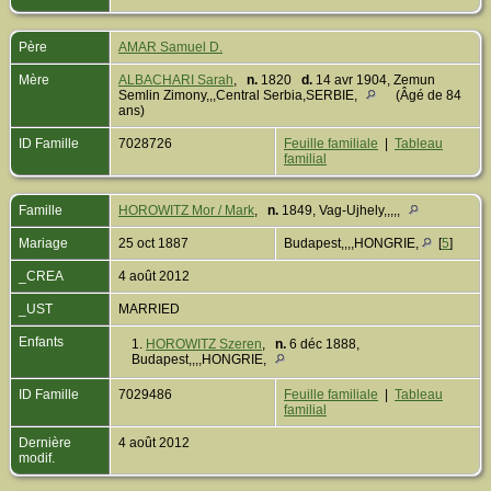
Père
AMAR Samuel D.
Mère
ALBACHARI Sarah
,
n.
1820
d.
14 avr 1904, Zemun
Semlin Zimony,,,Central Serbia,SERBIE,
(Âgé de 84
ans)
ID Famille
7028726
Feuille familiale
|
Tableau
familial
Famille
HOROWITZ Mor / Mark
,
n.
1849, Vag-Ujhely,,,,,
Mariage
25 oct 1887
Budapest,,,,HONGRIE,
[
5
]
_CREA
4 août 2012
_UST
MARRIED
Enfants
1.
HOROWITZ Szeren
,
n.
6 déc 1888,
Budapest,,,,HONGRIE,
ID Famille
7029486
Feuille familiale
|
Tableau
familial
Dernière
4 août 2012
modif.