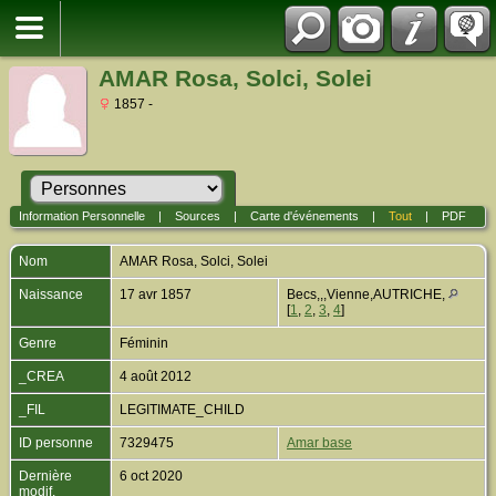
AMAR Rosa, Solci, Solei
1857 -
Information Personnelle
|
Sources
|
Carte d'événements
|
Tout
|
PDF
Nom
AMAR
Rosa, Solci, Solei
Naissance
17 avr 1857
Becs,,,Vienne,AUTRICHE,
[
1
,
2
,
3
,
4
]
Genre
Féminin
_CREA
4 août 2012
_FIL
LEGITIMATE_CHILD
ID personne
7329475
Amar base
Dernière
6 oct 2020
modif.