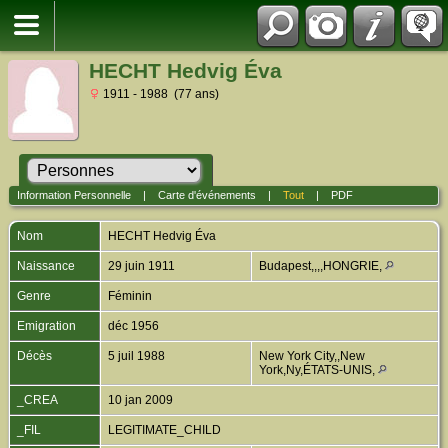
HECHT Hedvig Éva
1911 - 1988 (77 ans)
Information Personnelle
|
Carte d'événements
|
Tout
|
PDF
Nom
HECHT
Hedvig Éva
Naissance
29 juin 1911
Budapest,,,,HONGRIE,
Genre
Féminin
Emigration
déc 1956
Décès
5 juil 1988
New York City,,New
York,Ny,ÉTATS-UNIS,
_CREA
10 jan 2009
_FIL
LEGITIMATE_CHILD