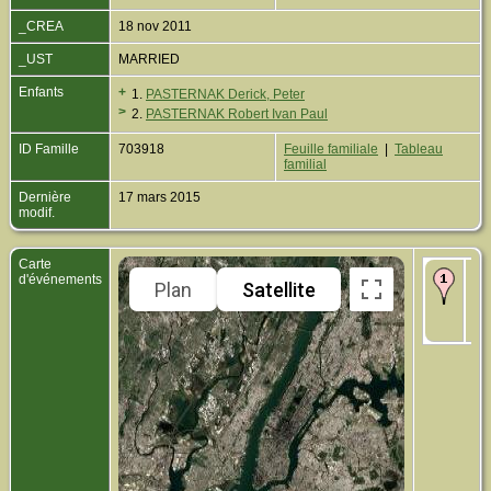
_CREA
18 nov 2011
_UST
MARRIED
Enfants
+
1.
PASTERNAK Derick, Peter
>
2.
PASTERNAK Robert Ivan Paul
ID Famille
703918
Feuille familiale
|
Tableau
familial
Dernière
17 mars 2015
modif.
Carte
Dé
d'événements
Plan
Satellite
19
Yor
Yo
UN