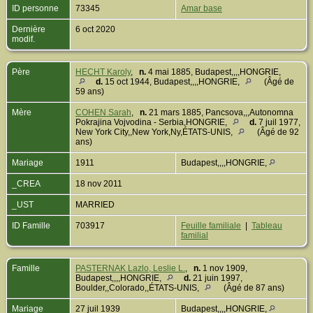
ID personne
73345
Amar base
Dernière
6 oct 2020
modif.
Père
HECHT Karoly
,
n.
4 mai 1885, Budapest,,,,HONGRIE,
d.
15 oct 1944, Budapest,,,,HONGRIE,
(Âgé de
59 ans)
Mère
COHEN Sarah
,
n.
21 mars 1885, Pancsova,,,Autonomna
Pokrajina Vojvodina - Serbia,HONGRIE,
d.
7 juil 1977,
New York City,,New York,Ny,ÉTATS-UNIS,
(Âgé de 92
ans)
Mariage
1911
Budapest,,,,HONGRIE,
_CREA
18 nov 2011
_UST
MARRIED
ID Famille
703917
Feuille familiale
|
Tableau
familial
Famille
PASTERNAK Lazlo, Leslie L.
,
n.
1 nov 1909,
Budapest,,,,HONGRIE,
d.
21 juin 1997,
Boulder,,Colorado,,ÉTATS-UNIS,
(Âgé de 87 ans)
Mariage
27 juil 1939
Budapest,,,,HONGRIE,