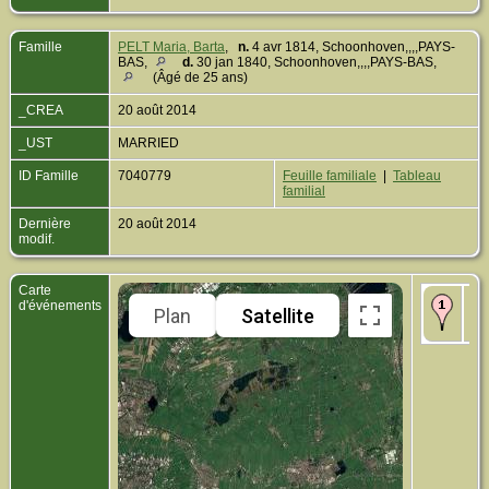
Famille
PELT Maria, Barta
,
n.
4 avr 1814, Schoonhoven,,,,PAYS-
BAS,
d.
30 jan 1840, Schoonhoven,,,,PAYS-BAS,
(Âgé de 25 ans)
_CREA
20 août 2014
_UST
MARRIED
ID Famille
7040779
Feuille familiale
|
Tableau
familial
Dernière
20 août 2014
modif.
Carte
Na
d'événements
Plan
Satellite
Waa
Ho