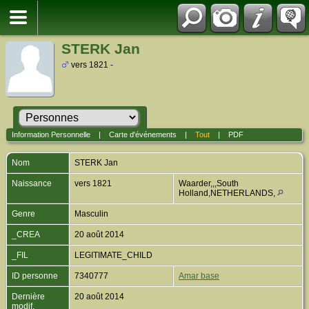
STERK Jan
vers 1821 -
Information Personnelle
|
Carte d'événements
|
Tout
|
PDF
Nom
STERK
Jan
Naissance
vers 1821
Waarder,,,South
Holland,NETHERLANDS,
Genre
Masculin
_CREA
20 août 2014
_FIL
LEGITIMATE_CHILD
ID personne
7340777
Amar base
Dernière
20 août 2014
modif.