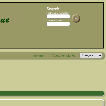
First/Given Name(s):
Last/Surname:
Imprimer
Ajouter un signet