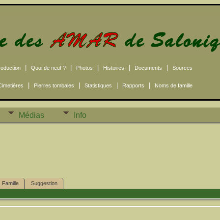
|
|
|
|
|
roduction
Quoi de neuf ?
Photos
Histoires
Documents
Sources
|
|
|
|
Cimetières
Pierres tombales
Statistiques
Rapports
Noms de famille
Médias
Info
Famille
Suggestion