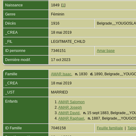
Naissance
1849 [
1
]
Genre
Féminin
Décès
1916
Belgrade,,,,YOUGOSLA
_CREA
18 mai 2019
_FIL
LEGITIMATE_CHILD
ID personne
7346151
Amar base
Dernière modif.
17 oct 2023
Famille
AMAR Isaac
,
n.
1830
d.
1890, Belgrade,,,,YOUG
_CREA
18 mai 2019
_UST
MARRIED
Enfants
1.
AMAR Salomon
2.
AMAR Joseph
3.
AMAR David
,
n.
15 sept 1883, Belgrade,,,,
4.
AMAR Raphael
,
n.
1887, Belgrade,,,,YOUGO
ID Famille
7046158
Feuille familiale
|
Table