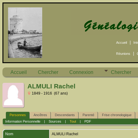
|
Accueil
Int
|
Réunions
Accueil
Chercher
Connexion
Chercher
ALMULI Rachel
1849 - 1916 (67 ans)
Personnes
Ancêtres
Descendants
Parenté
Frise chronologique
Information Personnelle
|
Sources
|
Tout
|
PDF
Nom
ALMULI
Rachel