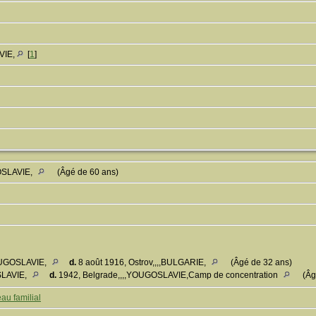
VIE,
[
1
]
OSLAVIE,
(Âgé de 60 ans)
YOUGOSLAVIE,
d.
8 août 1916, Ostrov,,,,BULGARIE,
(Âgé de 32 ans)
SLAVIE,
d.
1942, Belgrade,,,,YOUGOSLAVIE,Camp de concentration
(Âg
au familial