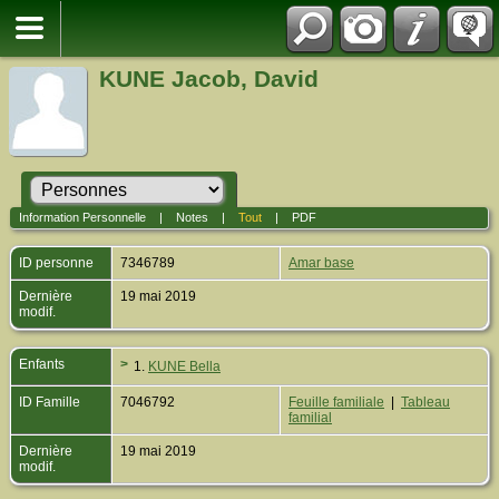
KUNE Jacob, David
Information Personnelle
|
Notes
|
Tout
|
PDF
ID personne
7346789
Amar base
Dernière
19 mai 2019
modif.
Enfants
>
1.
KUNE Bella
ID Famille
7046792
Feuille familiale
|
Tableau
familial
Dernière
19 mai 2019
modif.