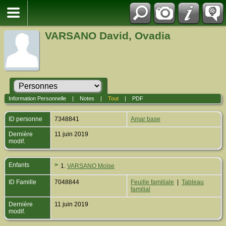
VARSANO David, Ovadia
Information Personnelle
|
Notes
|
Tout
|
PDF
ID personne
7348841
Amar base
Dernière
11 juin 2019
modif.
Enfants
>
1.
VARSANO Moïse
ID Famille
7048844
Feuille familiale
|
Tableau
familial
Dernière
11 juin 2019
modif.