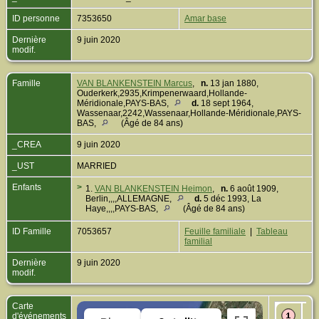
ID personne
7353650
Amar base
Dernière
9 juin 2020
modif.
Famille
VAN BLANKENSTEIN Marcus
,
n.
13 jan 1880,
Ouderkerk,2935,Krimpenerwaard,Hollande-
Méridionale,PAYS-BAS,
d.
18 sept 1964,
Wassenaar,2242,Wassenaar,Hollande-Méridionale,PAYS-
BAS,
(Âgé de 84 ans)
_CREA
9 juin 2020
_UST
MARRIED
Enfants
>
1.
VAN BLANKENSTEIN Heimon
,
n.
6 août 1909,
Berlin,,,,ALLEMAGNE,
d.
5 déc 1993, La
Haye,,,,PAYS-BAS,
(Âgé de 84 ans)
ID Famille
7053657
Feuille familiale
|
Tableau
familial
Dernière
9 juin 2020
modif.
Carte
Dé
d'événements