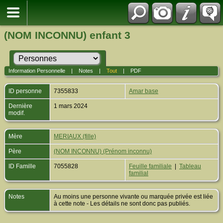
(NOM INCONNU) enfant 3
Information Personnelle
|
Notes
|
Tout
|
PDF
ID personne
7355833
Amar base
Dernière
1 mars 2024
modif.
Mère
MERIAUX (fille)
Père
(NOM INCONNU) (Prénom inconnu)
ID Famille
7055828
Feuille familiale
|
Tableau
familial
Notes
Au moins une personne vivante ou marquée privée est liée
à cette note - Les détails ne sont donc pas publiés.