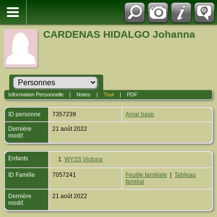
CARDENAS HIDALGO Johanna
Information Personnelle
|
Notes
|
Tout
|
PDF
ID personne
7357239
Amar base
Dernière
21 août 2022
modif.
Enfants
1.
WYSS Victoria
ID Famille
7057241
Feuille familiale
|
Tableau
familial
Dernière
21 août 2022
modif.