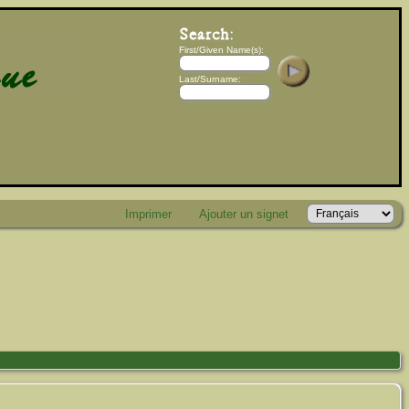
First/Given Name(s):
Last/Surname:
Imprimer
Ajouter un signet