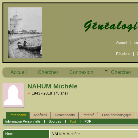
|
Accueil
Int
|
Réunions
Accueil
Chercher
Connexion
Chercher
NAHUM Michèle
1943 - 2018 (75 ans)
Personnes
Ancêtres
Descendants
Parenté
Frise chronologique
Information Personnelle
|
Sources
|
Tout
|
PDF
Nom
NAHUM
Michèle