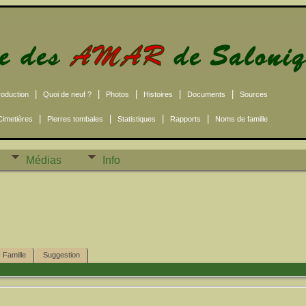
|
|
|
|
|
roduction
Quoi de neuf ?
Photos
Histoires
Documents
Sources
|
|
|
|
Cimetières
Pierres tombales
Statistiques
Rapports
Noms de famille
Médias
Info
Famille
Suggestion