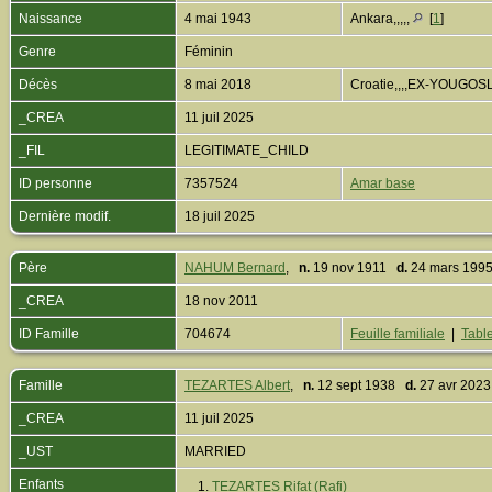
Naissance
4 mai 1943
Ankara,,,,,
[
1
]
Genre
Féminin
Décès
8 mai 2018
Croatie,,,,EX-YOUGOS
_CREA
11 juil 2025
_FIL
LEGITIMATE_CHILD
ID personne
7357524
Amar base
Dernière modif.
18 juil 2025
Père
NAHUM Bernard
,
n.
19 nov 1911
d.
24 mars 1995,
_CREA
18 nov 2011
ID Famille
704674
Feuille familiale
|
Table
Famille
TEZARTES Albert
,
n.
12 sept 1938
d.
27 avr 2023,
_CREA
11 juil 2025
_UST
MARRIED
Enfants
1.
TEZARTES Rifat (Rafi)