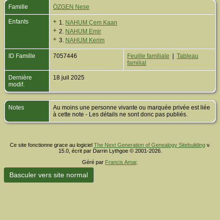
Famille
ÖZGEN Nese
Enfants
+
1.
NAHUM Çem Kaan
+
2.
NAHUM Emir
+
3.
NAHUM Kerim
ID Famille
7057446
Feuille familiale
|
Tableau
familial
Dernière
18 juil 2025
modif.
Notes
Au moins une personne vivante ou marquée privée est liée
à cette note - Les détails ne sont donc pas publiés.
Ce site fonctionne grace au logiciel
The Next Generation of Genealogy Sitebuilding
v.
15.0, écrit par Darrin Lythgoe © 2001-2026.
Géré par
Francis Amar
.
Basculer vers site normal