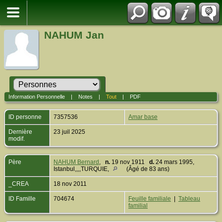
NAHUM Jan
Information Personnelle
|
Notes
|
Tout
|
PDF
ID personne
7357536
Amar base
Dernière
23 juil 2025
modif.
Père
NAHUM Bernard
,
n.
19 nov 1911
d.
24 mars 1995,
Istanbul,,,,TURQUIE,
(Âgé de 83 ans)
_CREA
18 nov 2011
ID Famille
704674
Feuille familiale
|
Tableau
familial