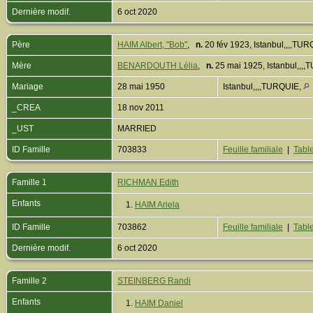
Dernière modif.
6 oct 2020
Père
HAIM Albert, "Bob"
,
n.
20 fév 1923, Istanbul,,,,TU
Mère
BENARDOUTH Lélia
,
n.
25 mai 1925, Istanbul,,,
Mariage
28 mai 1950
Istanbul,,,,TURQUIE,
_CREA
18 nov 2011
_UST
MARRIED
ID Famille
703833
Feuille familiale
|
Table
Famille 1
RICHMAN Edith
Enfants
1.
HAIM Ariela
ID Famille
703862
Feuille familiale
|
Table
Dernière modif.
6 oct 2020
Famille 2
STEINBERG Randi
Enfants
1.
HAIM Daniel