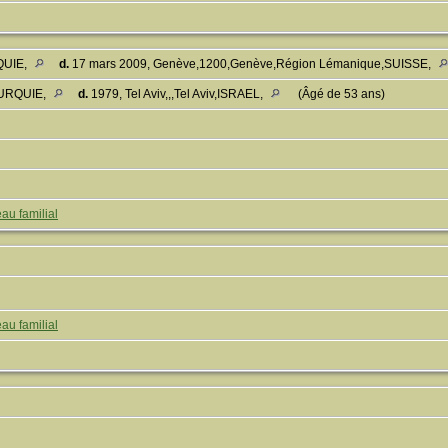
RQUIE,
d.
17 mars 2009, Genève,1200,Genève,Région Lémanique,SUISSE,
,TURQUIE,
d.
1979, Tel Aviv,,,Tel Aviv,ISRAEL,
(Âgé de 53 ans)
au familial
au familial