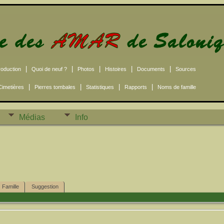
|
|
|
|
|
roduction
Quoi de neuf ?
Photos
Histoires
Documents
Sources
|
|
|
|
Cimetières
Pierres tombales
Statistiques
Rapports
Noms de famille
Médias
Info
Famille
Suggestion