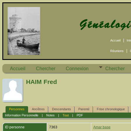
|
Accueil
Int
|
Réunions
Accueil
Chercher
Connexion
Chercher
HAIM Fred
Personnes
Ancêtres
Descendants
Parenté
Frise chronologique
Information Personnelle
|
Notes
|
Tout
|
PDF
ID personne
7363
Amar base