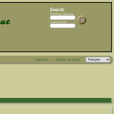
First/Given Name(s):
Last/Surname:
Imprimer
Ajouter un signet