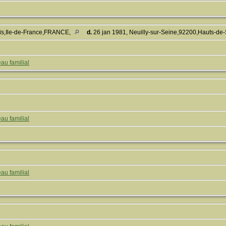
ris,Ile-de-France,FRANCE,
d.
26 jan 1981, Neuilly-sur-Seine,92200,Hauts-de
au familial
au familial
au familial