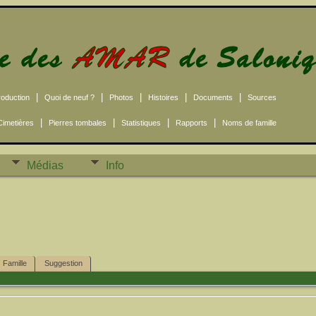
|
|
|
|
|
roduction
Quoi de neuf ?
Photos
Histoires
Documents
Sources
|
|
|
|
Cimetières
Pierres tombales
Statistiques
Rapports
Noms de famille
Médias
Info
Famille
Suggestion