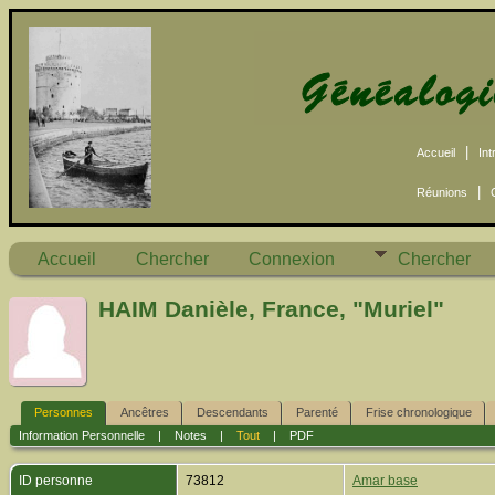
|
Accueil
Int
|
Réunions
Accueil
Chercher
Connexion
Chercher
HAIM Danièle, France, "Muriel"
Personnes
Ancêtres
Descendants
Parenté
Frise chronologique
Information Personnelle
|
Notes
|
Tout
|
PDF
ID personne
73812
Amar base