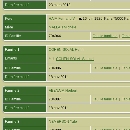
Dernière modif.
23 mars 2013
Père
HAIM Fernand V.
,
n.
16 juin 1925, Paris,75000,Pa
Mère
MALLAH Michèle
ID Famille
704044
Feuille familiale
|
Table
Famille 1
COHEN-SOLAL Henri
Enfants
+
1.
COHEN-SOLAL Samuel
ID Famille
704086
Feuille familiale
|
Table
Dernière modif.
18 nov 2011
Famille 2
ABENAIM Norbert
ID Famille
704087
Feuille familiale
|
Table
Dernière modif.
18 nov 2011
Famille 3
NEMERSON Yale