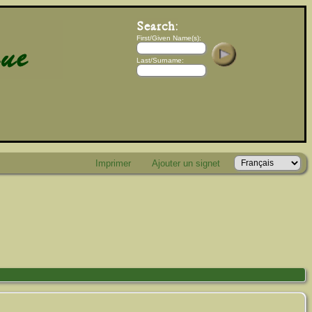
First/Given Name(s):
Last/Surname:
Imprimer
Ajouter un signet