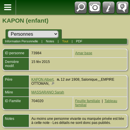
KAPON (enfant)
Information Personnelle
|
Notes
|
Tout
|
PDF
ID personne
73984
Amar base
Dernière
15 fév 2015
modif.
Père
KAPON Albert
,
n.
12 avr 1908, Salonique,,,,EMPIRE
OTTOMAN,
Mère
MASSARANO Sarah
ID Famille
704020
Feuille familiale
|
Tableau
familial
Notes
Au moins une personne vivante ou marquée privée est liée
à cette note - Les détails ne sont donc pas publiés.