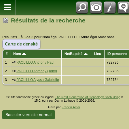
Résultats de la recherche
Résultats 1 à 3 de 3 pour Nom égal PAOLILLO ET Arbre égal Amar base
Carte de densité
#
Nom
Né/Baptisé
Lieu
ID personne
1
PAOLILLO Anthony Paul
732736
2
PAOLILLO Anthony (Tony)
732735
3
PAOLILLO Alyssa Gabrielle
732734
Ce site fonctionne grace au logiciel
The Next Generation of Genealogy Sitebuilding
v.
15.0, écrit par Darrin Lythgoe © 2001-2026.
Géré par
Francis Amar
.
Basculer vers site normal