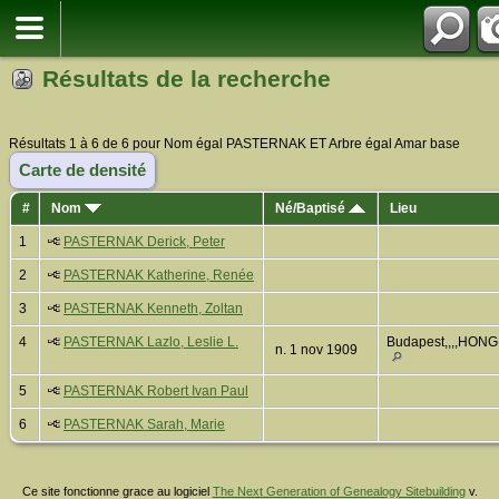
Résultats de la recherche
Résultats 1 à 6 de 6 pour Nom égal PASTERNAK ET Arbre égal Amar base
Carte de densité
#
Nom
Né/Baptisé
Lieu
1
PASTERNAK Derick, Peter
2
PASTERNAK Katherine, Renée
3
PASTERNAK Kenneth, Zoltan
4
PASTERNAK Lazlo, Leslie L.
Budapest,,,,HONG
n. 1 nov 1909
5
PASTERNAK Robert Ivan Paul
6
PASTERNAK Sarah, Marie
Ce site fonctionne grace au logiciel
The Next Generation of Genealogy Sitebuilding
v.