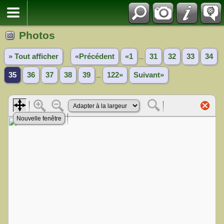
Photos
» Tout afficher
«Précédent
«1
31
32
33
34
...
35
36
37
38
39
122»
Suivant»
...