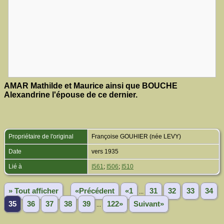
AMAR Mathilde et Maurice ainsi que BOUCHE
Alexandrine l'épouse de ce dernier.
Propriétaire de l'original
Françoise GOUHIER (née LEVY)
Date
vers 1935
Lié à
I561
;
I506
;
I510
» Tout afficher
«Précédent
«1
31
32
33
34
...
35
36
37
38
39
122»
Suivant»
...