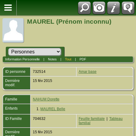
MAUREL (Prénom inconnu)
Information Personnelle
|
Notes
|
Tout
|
PDF
ID personne
732514
Amar base
Dernière
15 fév 2015
modif.
Famille
NAHUM Dorette
Enfants
1.
MAUREL Belle
ID Famille
704632
Feuille familiale
|
Tableau
familial
Dernière
15 fév 2015